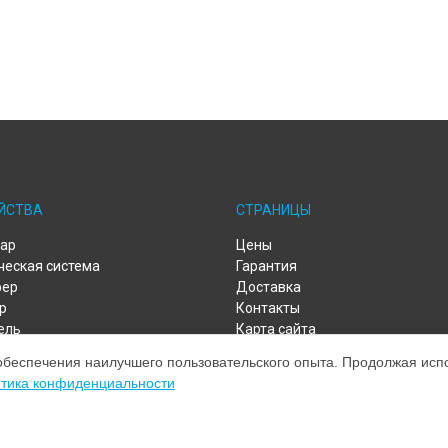
ЙСТВА
СТРАНИЦЫ
ар
Цены
ческая система
Гарантия
фер
Доставка
р
Контакты
ель
Карта сайта
ивная колонка
обеспечения наилучшего пользовательского опыта. Продолжая испол
тика конфиденциальности