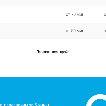
от 70 мин
о
от 50 мин
о
от 80 мин
о
Показать весь прайс
У меня другая неисправность
?
, перезвоним за 5 минут